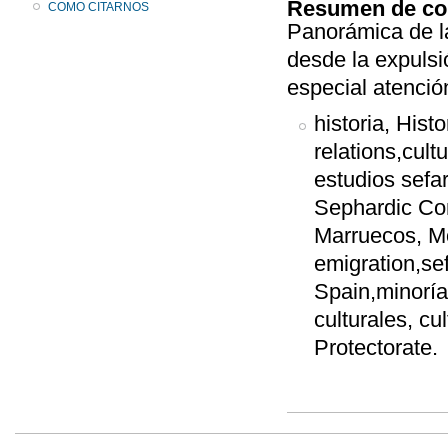
Resumen de co
COMO CITARNOS
Panorámica de la
desde la expulsi
especial atenció
historia, Histo
relations,cult
estudios sefa
Sephardic Com
Marruecos, Mo
emigration,se
Spain,minorías
culturales, cu
Protectorate.