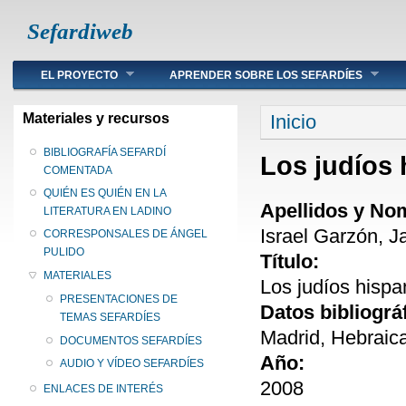
Sefardiweb
Main menu
EL PROYECTO
APRENDER SOBRE LOS SEFARDÍES
Se encuentra ust
Materiales y recursos
Inicio
BIBLIOGRAFÍA SEFARDÍ
Los judíos 
COMENTADA
QUIÉN ES QUIÉN EN LA
Apellidos y No
LITERATURA EN LADINO
Israel Garzón, 
CORRESPONSALES DE ÁNGEL
PULIDO
Título:
MATERIALES
Los judíos hisp
PRESENTACIONES DE
Datos bibliográ
TEMAS SEFARDÍES
Madrid, Hebraic
DOCUMENTOS SEFARDÍES
Año:
AUDIO Y VÍDEO SEFARDÍES
2008
ENLACES DE INTERÉS