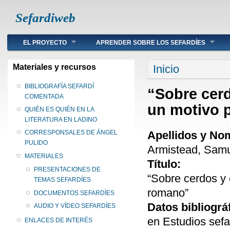
Sefardiweb
Main menu
EL PROYECTO
APRENDER SOBRE LOS SEFARDÍES
Se encuentra ust
Materiales y recursos
Inicio
BIBLIOGRAFÍA SEFARDÍ
“Sobre cerd
COMENTADA
un motivo 
QUIÉN ES QUIÉN EN LA
LITERATURA EN LADINO
Apellidos y No
CORRESPONSALES DE ÁNGEL
PULIDO
Armistead, Samu
MATERIALES
Título:
PRESENTACIONES DE
“Sobre cerdos y 
TEMAS SEFARDÍES
romano”
DOCUMENTOS SEFARDÍES
Datos bibliográ
AUDIO Y VÍDEO SEFARDÍES
en Estudios sef
ENLACES DE INTERÉS