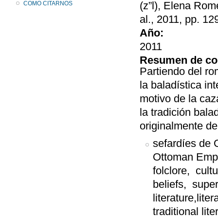
(z”l), Elena Rom
COMO CITARNOS
al., 2011, pp. 12
Año:
2011
Resumen de co
Partiendo del r
la baladística in
motivo de la caza
la tradición bal
originalmente deb
sefardíes de 
Ottoman Empir
folclore, cult
beliefs, super
literature,liter
traditional lit