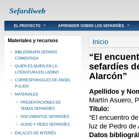
Sefardiweb
Main menu
EL PROYECTO
APRENDER SOBRE LOS SEFARDÍES
Se encuentra ust
Materiales y recursos
Inicio
BIBLIOGRAFÍA SEFARDÍ
“El encuent
COMENTADA
sefardíes d
QUIÉN ES QUIÉN EN LA
LITERATURA EN LADINO
Alarcón”
CORRESPONSALES DE ÁNGEL
PULIDO
Apellidos y No
MATERIALES
Martín Asuero, 
PRESENTACIONES DE
Título:
TEMAS SEFARDÍES
“El encuentro de
DOCUMENTOS SEFARDÍES
luz de Pedro de 
AUDIO Y VÍDEO SEFARDÍES
Datos bibliográ
ENLACES DE INTERÉS