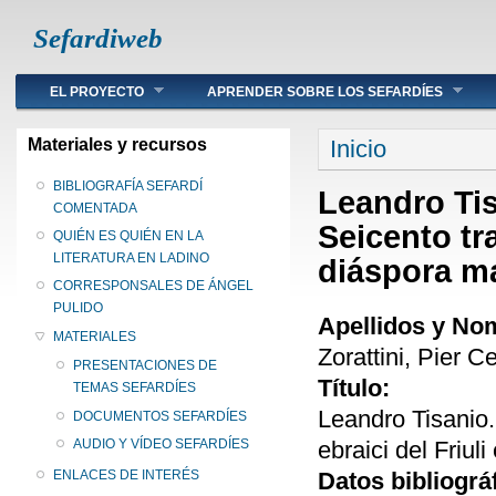
Sefardiweb
Main menu
EL PROYECTO
APRENDER SOBRE LOS SEFARDÍES
Se encuentra ust
Materiales y recursos
Inicio
BIBLIOGRAFÍA SEFARDÍ
Leandro Tis
COMENTADA
Seicento tra
QUIÉN ES QUIÉN EN LA
LITERATURA EN LADINO
diáspora m
CORRESPONSALES DE ÁNGEL
PULIDO
Apellidos y No
MATERIALES
Zorattini, Pier C
PRESENTACIONES DE
Título:
TEMAS SEFARDÍES
Leandro Tisanio.
DOCUMENTOS SEFARDÍES
ebraici del Friul
AUDIO Y VÍDEO SEFARDÍES
Datos bibliográ
ENLACES DE INTERÉS