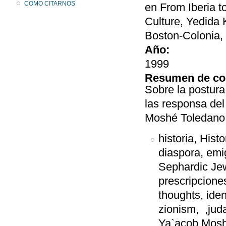
COMO CITARNOS
en From Iberia t
Culture, Yedida 
Boston-Colonia, 
Año:
1999
Resumen de co
Sobre la postura
las responsa del
Moshé Toledano
historia, Hist
diaspora, emi
Sephardic Jews
prescripciones
thoughts, iden
zionism, ,jud
Ya`acob Moshé