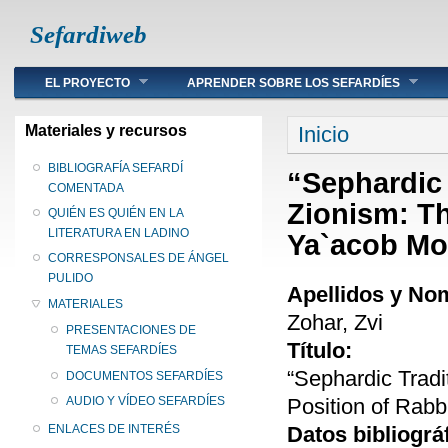
Sefardiweb
Main menu
EL PROYECTO
APRENDER SOBRE LOS SEFARDÍES
Se encuentra ust
Materiales y recursos
Inicio
BIBLIOGRAFÍA SEFARDÍ
“Sephardic 
COMENTADA
Zionism: Th
QUIÉN ES QUIÉN EN LA
LITERATURA EN LADINO
Ya`acob Mo
CORRESPONSALES DE ÁNGEL
PULIDO
Apellidos y No
MATERIALES
Zohar, Zvi
PRESENTACIONES DE
Título:
TEMAS SEFARDÍES
“Sephardic Tradi
DOCUMENTOS SEFARDÍES
Position of Rab
AUDIO Y VÍDEO SEFARDÍES
Datos bibliográ
ENLACES DE INTERÉS