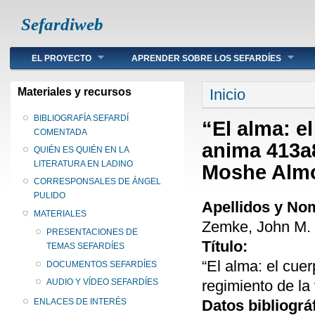
Sefardiweb
Main menu
EL PROYECTO
APRENDER SOBRE LOS SEFARDÍES
Se encuentra ust
Materiales y recursos
Inicio
BIBLIOGRAFÍA SEFARDÍ
“El alma: el
COMENTADA
anima 413a8
QUIÉN ES QUIÉN EN LA
LITERATURA EN LADINO
Moshe Alm
CORRESPONSALES DE ÁNGEL
PULIDO
Apellidos y No
MATERIALES
Zemke, John M.
PRESENTACIONES DE
Título:
TEMAS SEFARDÍES
“El alma: el cuer
DOCUMENTOS SEFARDÍES
regimiento de l
AUDIO Y VÍDEO SEFARDÍES
Datos bibliográ
ENLACES DE INTERÉS