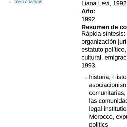
Liana Levi, 1992
COMO CITARNOS
Año:
1992
Resumen de co
Rápida síntesis:
organización jur
estatuto polític
cultural, emigra
1993.
historia, His
asociacionism
comunitarias,
las comunidade
legal institut
Morocco, expul
politics