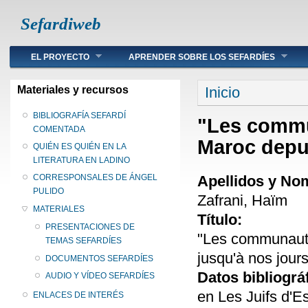
Sefardiweb
Main menu
EL PROYECTO
APRENDER SOBRE LOS SEFARDÍES
Se encuentra ust
Materiales y recursos
Inicio
BIBLIOGRAFÍA SEFARDÍ
"Les commun
COMENTADA
Maroc depui
QUIÉN ES QUIÉN EN LA
LITERATURA EN LADINO
Apellidos y No
CORRESPONSALES DE ÁNGEL
PULIDO
Zafrani, Haïm
MATERIALES
Título:
PRESENTACIONES DE
"Les communauté
TEMAS SEFARDÍES
jusqu'à nos jours
DOCUMENTOS SEFARDÍES
Datos bibliográ
AUDIO Y VÍDEO SEFARDÍES
en Les Juifs d'E
ENLACES DE INTERÉS