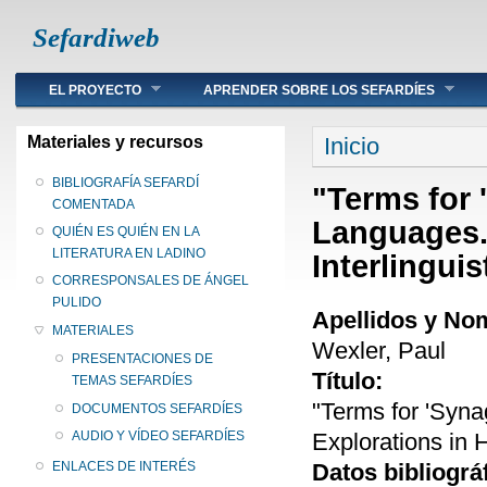
Sefardiweb
Main menu
EL PROYECTO
APRENDER SOBRE LOS SEFARDÍES
Se encuentra ust
Materiales y recursos
Inicio
BIBLIOGRAFÍA SEFARDÍ
"Terms for
COMENTADA
Languages. 
QUIÉN ES QUIÉN EN LA
LITERATURA EN LADINO
Interlinguis
CORRESPONSALES DE ÁNGEL
PULIDO
Apellidos y No
MATERIALES
Wexler, Paul
PRESENTACIONES DE
Título:
TEMAS SEFARDÍES
"Terms for 'Syn
DOCUMENTOS SEFARDÍES
Explorations in H
AUDIO Y VÍDEO SEFARDÍES
Datos bibliográ
ENLACES DE INTERÉS