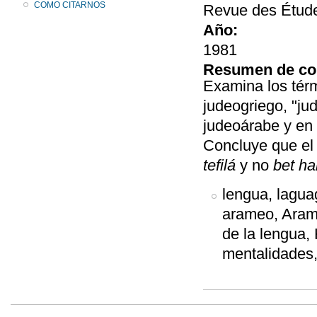
COMO CITARNOS
Revue des Étude
Año:
1981
Resumen de co
Examina los térm
judeogriego, "ju
judeoárabe y en 
Concluye que el
tefilá
y no
bet h
lengua, laguag
arameo, Arama
de la lengua, 
mentalidades,