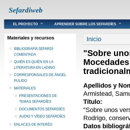
Sefardiweb
Main menu
EL PROYECTO
APRENDER SOBRE LOS SEFARDÍES
Se encuentra ust
Materiales y recursos
Inicio
BIBLIOGRAFÍA SEFARDÍ
"Sobre unos
COMENTADA
Mocedades 
QUIÉN ES QUIÉN EN LA
LITERATURA EN LADINO
tradiciona
CORRESPONSALES DE ÁNGEL
PULIDO
Apellidos y No
MATERIALES
Armistead, Samu
PRESENTACIONES DE
Título:
TEMAS SEFARDÍES
"Sobre unos ver
DOCUMENTOS SEFARDÍES
Rodrigo, conser
AUDIO Y VÍDEO SEFARDÍES
Datos bibliográ
ENLACES DE INTERÉS