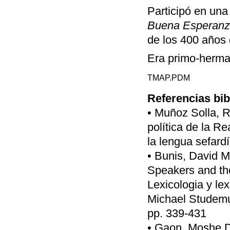
Participó en una
Buena Esperan
de los 400 años 
Era primo-herm
TMAP.PDM
Referencias bib
• Muñoz Solla, 
política de la R
la lengua sefard
• Bunis, David M
Speakers and th
Lexicologia y le
Michael Studemun
pp. 339-431
• Gaon, Moshe Da