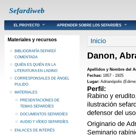
Sefardiweb
Main menu
EL PROYECTO
APRENDER SOBRE LOS SEFARDÍES
Se encuentra ust
Materiales y recursos
Inicio
BIBLIOGRAFÍA SEFARDÍ
Danon, Ab
COMENTADA
QUIÉN ES QUIÉN EN LA
Apellidos y Nombre del A
LITERATURA EN LADINO
Fechas:
1857 - 1925
CORRESPONSALES DE ÁNGEL
Lugar:
Adrianópolis (Edirn
PULIDO
Perfil:
MATERIALES
Rabino y erudito
PRESENTACIONES DE
ilustración sefa
TEMAS SEFARDÍES
defensor del uso
DOCUMENTOS SEFARDÍES
AUDIO Y VÍDEO SEFARDÍES
Originario de Ad
ENLACES DE INTERÉS
Seminario rabíni