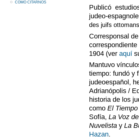
COMO CITARNOS
Publicó estudios
judeo-espagnole
des juifs ottomans
Corresponsal d
correspondiente
1904 (ver
aquí
su
Mantuvo vínculo
tiempo: fundó y 
judeoespañol, h
Adrianópolis / Ed
historia de los 
como
El Tiempo
Sofía,
La Voz de
Nuvelista
y
La B
Hazan
.