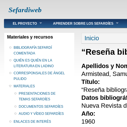
Sefardiweb
Main menu
EL PROYECTO
APRENDER SOBRE LOS SEFARDÍES
Se encuentra ust
Materiales y recursos
Inicio
BIBLIOGRAFÍA SEFARDÍ
“Reseña bib
COMENTADA
QUIÉN ES QUIÉN EN LA
Apellidos y No
LITERATURA EN LADINO
Armistead, Samu
CORRESPONSALES DE ÁNGEL
PULIDO
Título:
MATERIALES
“Reseña bibliogr
PRESENTACIONES DE
Datos bibliográ
TEMAS SEFARDÍES
Nueva Revista de
DOCUMENTOS SEFARDÍES
Año:
AUDIO Y VÍDEO SEFARDÍES
1960
ENLACES DE INTERÉS