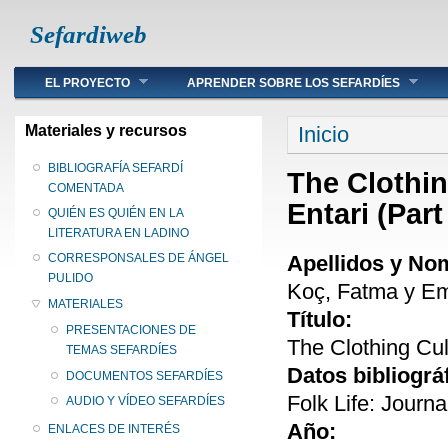
Sefardiweb
Main menu
EL PROYECTO
APRENDER SOBRE LOS SEFARDÍES
Se encuentra ust
Materiales y recursos
Inicio
BIBLIOGRAFÍA SEFARDÍ
The Clothin
COMENTADA
Entari (Part
QUIÉN ES QUIÉN EN LA
LITERATURA EN LADINO
Apellidos y No
CORRESPONSALES DE ÁNGEL
PULIDO
Koç, Fatma y E
MATERIALES
Título:
PRESENTACIONES DE
The Clothing Cult
TEMAS SEFARDÍES
Datos bibliográ
DOCUMENTOS SEFARDÍES
Folk Life: Journa
AUDIO Y VÍDEO SEFARDÍES
Año:
ENLACES DE INTERÉS