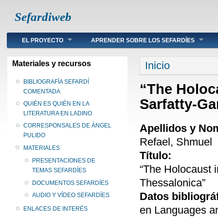
Sefardiweb
Main menu
EL PROYECTO
APRENDER SOBRE LOS SEFARDÍES
Se encuentra ust
Materiales y recursos
Inicio
BIBLIOGRAFÍA SEFARDÍ
“The Holoca
COMENTADA
Sarfatty-Ga
QUIÉN ES QUIÉN EN LA
LITERATURA EN LADINO
Apellidos y No
CORRESPONSALES DE ÁNGEL
PULIDO
Refael, Shmuel
MATERIALES
Título:
PRESENTACIONES DE
“The Holocaust i
TEMAS SEFARDÍES
Thessalonica”
DOCUMENTOS SEFARDÍES
Datos bibliográ
AUDIO Y VÍDEO SEFARDÍES
en Languages and
ENLACES DE INTERÉS