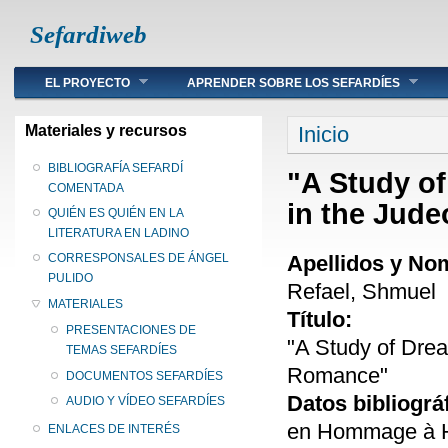
Sefardiweb
Main menu
EL PROYECTO
APRENDER SOBRE LOS SEFARDÍES
Se encuentra ust
Materiales y recursos
Inicio
BIBLIOGRAFÍA SEFARDÍ
"A Study o
COMENTADA
in the Jud
QUIÉN ES QUIÉN EN LA
LITERATURA EN LADINO
Apellidos y No
CORRESPONSALES DE ÁNGEL
PULIDO
Refael, Shmuel
MATERIALES
Título:
PRESENTACIONES DE
"A Study of Dre
TEMAS SEFARDÍES
Romance"
DOCUMENTOS SEFARDÍES
Datos bibliográ
AUDIO Y VÍDEO SEFARDÍES
en Hommage à Ha
ENLACES DE INTERÉS