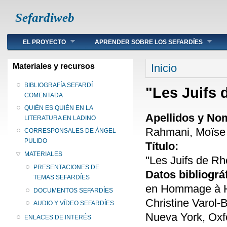
Sefardiweb
Main menu
EL PROYECTO
APRENDER SOBRE LOS SEFARDÍES
Se encuentra ust
Materiales y recursos
Inicio
BIBLIOGRAFÍA SEFARDÍ
"Les Juifs
COMENTADA
QUIÉN ES QUIÉN EN LA
Apellidos y No
LITERATURA EN LADINO
Rahmani, Moïse
CORRESPONSALES DE ÁNGEL
PULIDO
Título:
MATERIALES
"Les Juifs de R
PRESENTACIONES DE
Datos bibliográ
TEMAS SEFARDÍES
en Hommage à Ha
DOCUMENTOS SEFARDÍES
Christine Varol-B
AUDIO Y VÍDEO SEFARDÍES
Nueva York, Oxfo
ENLACES DE INTERÉS