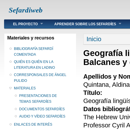
Sefardiweb
Main menu
EL PROYECTO
APRENDER SOBRE LOS SEFARDÍES
Se encuentra ust
Materiales y recursos
Inicio
BIBLIOGRAFÍA SEFARDÍ
Geografía l
COMENTADA
Balcanes y 
QUIÉN ES QUIÉN EN LA
LITERATURA EN LADINO
Apellidos y No
CORRESPONSALES DE ÁNGEL
PULIDO
Quintana, Aldina
MATERIALES
Título:
PRESENTACIONES DE
Geografía lingüí
TEMAS SEFARDÍES
Datos bibliográ
DOCUMENTOS SEFARDÍES
The Hebrew Univ
AUDIO Y VÍDEO SEFARDÍES
Professor Cyril 
ENLACES DE INTERÉS