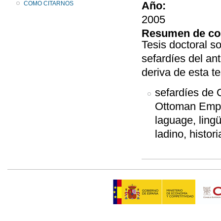
Año:
COMO CITARNOS
2005
Resumen de co
Tesis doctoral so
sefardíes del an
deriva de esta te
sefardíes de 
Ottoman Empir
laguage, ling
ladino, histor