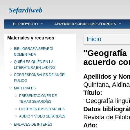
Sefardiweb
Main menu
EL PROYECTO
APRENDER SOBRE LOS SEFARDÍES
Se encuentra ust
Materiales y recursos
Inicio
BIBLIOGRAFÍA SEFARDÍ
''Geografía
COMENTADA
acuerdo con
QUIÉN ES QUIÉN EN LA
LITERATURA EN LADINO
Apellidos y No
CORRESPONSALES DE ÁNGEL
PULIDO
Quintana, Aldina
MATERIALES
Título:
PRESENTACIONES DE
''Geografía lingü
TEMAS SEFARDÍES
Datos bibliográ
DOCUMENTOS SEFARDÍES
Revista de Filol
AUDIO Y VÍDEO SEFARDÍES
Año:
ENLACES DE INTERÉS