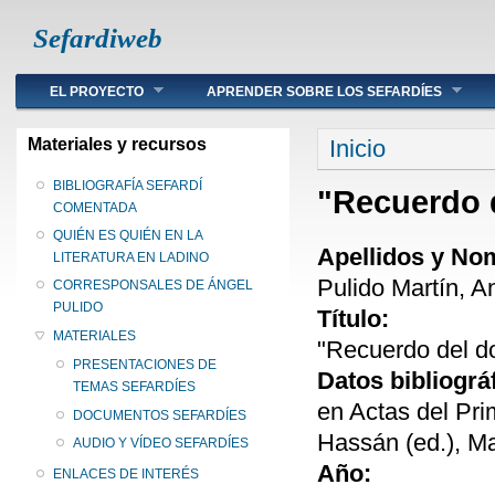
Sefardiweb
Main menu
EL PROYECTO
APRENDER SOBRE LOS SEFARDÍES
Se encuentra ust
Materiales y recursos
Inicio
BIBLIOGRAFÍA SEFARDÍ
"Recuerdo d
COMENTADA
QUIÉN ES QUIÉN EN LA
Apellidos y No
LITERATURA EN LADINO
Pulido Martín, A
CORRESPONSALES DE ÁNGEL
PULIDO
Título:
MATERIALES
"Recuerdo del do
PRESENTACIONES DE
Datos bibliográ
TEMAS SEFARDÍES
en Actas del Pri
DOCUMENTOS SEFARDÍES
Hassán (ed.), Ma
AUDIO Y VÍDEO SEFARDÍES
Año:
ENLACES DE INTERÉS