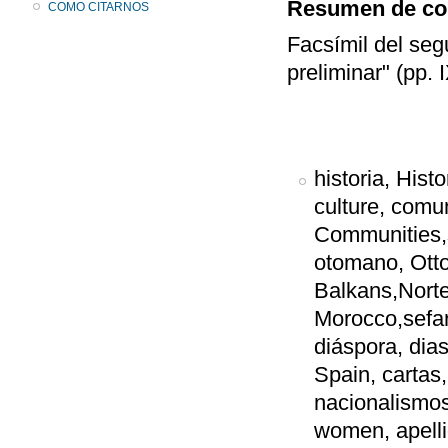
Resumen de co
COMO CITARNOS
Facsímil del seg
preliminar" (pp.
historia, Hist
culture, comu
Communities,s
otomano, Otto
Balkans,Norte
Morocco,sefa
diáspora, dia
Spain, cartas, 
nacionalismos
women, apelli