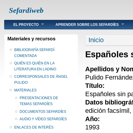
Sefardiweb
Main menu
EL PROYECTO
APRENDER SOBRE LOS SEFARDÍES
Se encuentra ust
Materiales y recursos
Inicio
BIBLIOGRAFÍA SEFARDÍ
Españoles si
COMENTADA
QUIÉN ES QUIÉN EN LA
Apellidos y No
LITERATURA EN LADINO
Pulido Fernánde
CORRESPONSALES DE ÁNGEL
PULIDO
Título:
MATERIALES
Españoles sin pat
PRESENTACIONES DE
Datos bibliográ
TEMAS SEFARDÍES
edición facsímil
DOCUMENTOS SEFARDÍES
Año:
AUDIO Y VÍDEO SEFARDÍES
1993
ENLACES DE INTERÉS