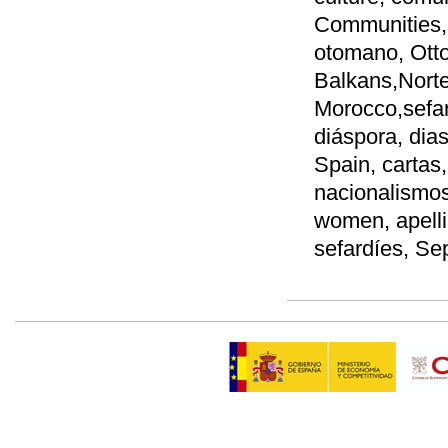
Communities,s
otomano, Otto
Balkans,Norte
Morocco,sefa
diáspora, dia
Spain, cartas, 
nacionalismos
women, apelli
sefardíes, Se