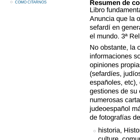
Resumen de co
COMO CITARNOS
Libro fundamenta
Anuncia que la o
sefardí en gener
el mundo. 3ª Rel
No obstante, la
informaciones so
opiniones propia
(sefardíes, judío
españoles, etc),
gestiones de su 
numerosas carta
judeoespañol má
de fotografías d
historia, Hist
culture, comu