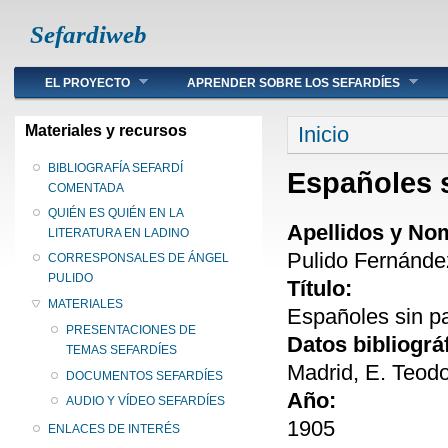
Sefardiweb
Main menu
EL PROYECTO
APRENDER SOBRE LOS SEFARDÍES
Se encuentra ust
Materiales y recursos
Inicio
BIBLIOGRAFÍA SEFARDÍ
Españoles si
COMENTADA
QUIÉN ES QUIÉN EN LA
Apellidos y No
LITERATURA EN LADINO
Pulido Fernánde
CORRESPONSALES DE ÁNGEL
PULIDO
Título:
MATERIALES
Españoles sin pat
PRESENTACIONES DE
Datos bibliográ
TEMAS SEFARDÍES
Madrid, E. Teod
DOCUMENTOS SEFARDÍES
Año:
AUDIO Y VÍDEO SEFARDÍES
1905
ENLACES DE INTERÉS