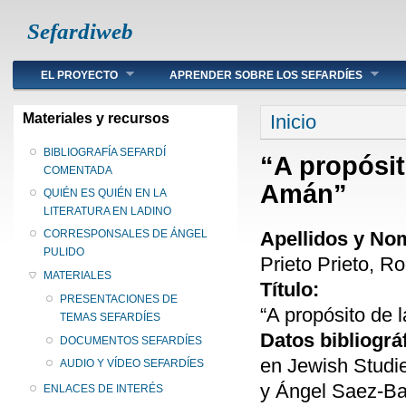
Sefardiweb
Main menu
EL PROYECTO
APRENDER SOBRE LOS SEFARDÍES
Se encuentra ust
Materiales y recursos
Inicio
BIBLIOGRAFÍA SEFARDÍ
“A propósit
COMENTADA
Amán”
QUIÉN ES QUIÉN EN LA
LITERATURA EN LADINO
Apellidos y No
CORRESPONSALES DE ÁNGEL
PULIDO
Prieto Prieto, Ro
MATERIALES
Título:
PRESENTACIONES DE
“A propósito de 
TEMAS SEFARDÍES
Datos bibliográ
DOCUMENTOS SEFARDÍES
en Jewish Studie
AUDIO Y VÍDEO SEFARDÍES
y Ángel Saez-Bad
ENLACES DE INTERÉS