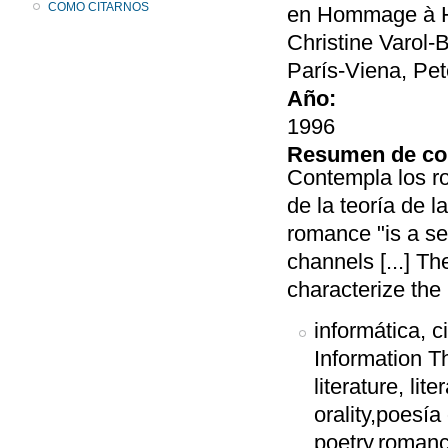
COMO CITARNOS
en Hommage à Ha
Christine Varol-
París-Viena, Pet
Año:
1996
Resumen de co
Contempla los r
de la teoría de l
romance "is a s
channels [...] T
characterize the
informática, c
Information The
literature, lit
orality,poesía 
poetry,romanc