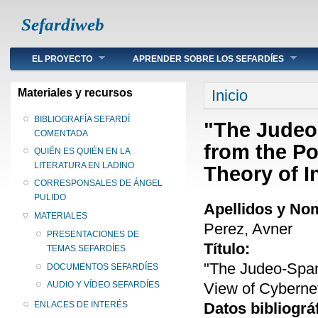
Sefardiweb
Main menu
EL PROYECTO
APRENDER SOBRE LOS SEFARDÍES
Se encuentra ust
Materiales y recursos
Inicio
BIBLIOGRAFÍA SEFARDÍ
"The Judeo
COMENTADA
from the Po
QUIÉN ES QUIÉN EN LA
LITERATURA EN LADINO
Theory of I
CORRESPONSALES DE ÁNGEL
PULIDO
Apellidos y No
MATERIALES
Perez, Avner
PRESENTACIONES DE
Título:
TEMAS SEFARDÍES
"The Judeo-Span
DOCUMENTOS SEFARDÍES
View of Cybernet
AUDIO Y VÍDEO SEFARDÍES
Datos bibliográ
ENLACES DE INTERÉS