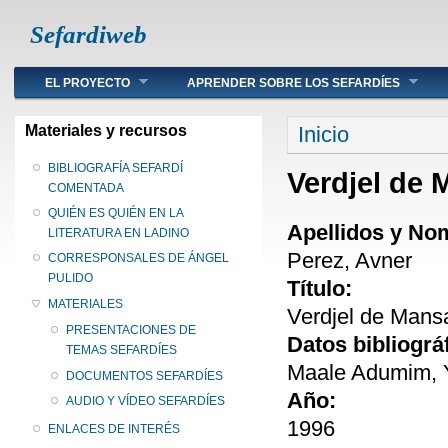
Sefardiweb
Main menu
EL PROYECTO
APRENDER SOBRE LOS SEFARDÍES
Se encuentra ust
Materiales y recursos
Inicio
BIBLIOGRAFÍA SEFARDÍ
Verdjel de
COMENTADA
QUIÉN ES QUIÉN EN LA
Apellidos y No
LITERATURA EN LADINO
Perez, Avner
CORRESPONSALES DE ÁNGEL
PULIDO
Título:
MATERIALES
Verdjel de Man
PRESENTACIONES DE
Datos bibliográ
TEMAS SEFARDÍES
Maale Adumim, Y
DOCUMENTOS SEFARDÍES
Año:
AUDIO Y VÍDEO SEFARDÍES
1996
ENLACES DE INTERÉS