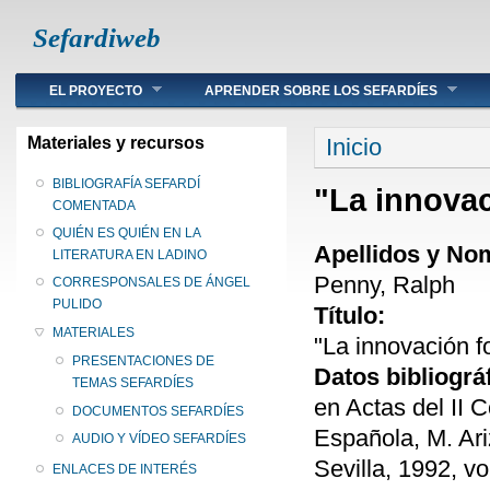
Sefardiweb
Main menu
EL PROYECTO
APRENDER SOBRE LOS SEFARDÍES
Se encuentra ust
Materiales y recursos
Inicio
BIBLIOGRAFÍA SEFARDÍ
"La innovac
COMENTADA
QUIÉN ES QUIÉN EN LA
Apellidos y No
LITERATURA EN LADINO
Penny, Ralph
CORRESPONSALES DE ÁNGEL
PULIDO
Título:
MATERIALES
"La innovación f
PRESENTACIONES DE
Datos bibliográ
TEMAS SEFARDÍES
en Actas del II 
DOCUMENTOS SEFARDÍES
Española, M. Ari
AUDIO Y VÍDEO SEFARDÍES
Sevilla, 1992, vol
ENLACES DE INTERÉS