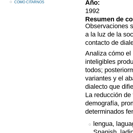
Año:
COMO CITARNOS
1992
Resumen de co
Observaciones s
a la luz de la so
contacto de dial
Analiza cómo el
inteligibles pro
todos; posterior
variantes y el a
dialecto que dif
La reducción de 
demografía, prom
determinados fe
lengua, laguag
Spanish, ladin