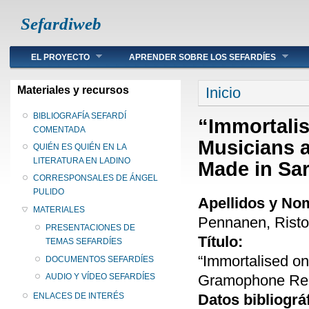
Sefardiweb
Main menu
EL PROYECTO
APRENDER SOBRE LOS SEFARDÍES
Se encuentra ust
Materiales y recursos
Inicio
BIBLIOGRAFÍA SEFARDÍ
“Immortalis
COMENTADA
Musicians 
QUIÉN ES QUIÉN EN LA
LITERATURA EN LADINO
Made in Sar
CORRESPONSALES DE ÁNGEL
PULIDO
Apellidos y No
MATERIALES
Pennanen, Rist
PRESENTACIONES DE
Título:
TEMAS SEFARDÍES
“Immortalised on
DOCUMENTOS SEFARDÍES
Gramophone Rec
AUDIO Y VÍDEO SEFARDÍES
Datos bibliográ
ENLACES DE INTERÉS