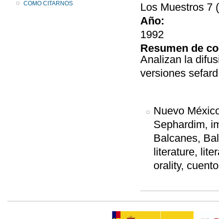
COMO CITARNOS
Los Muestros 7 (j
Año:
1992
Resumen de co
Analizan la difus
versiones sefard
Nuevo México
Sephardim, im
Balcanes, Balka
literature, lit
orality, cuent