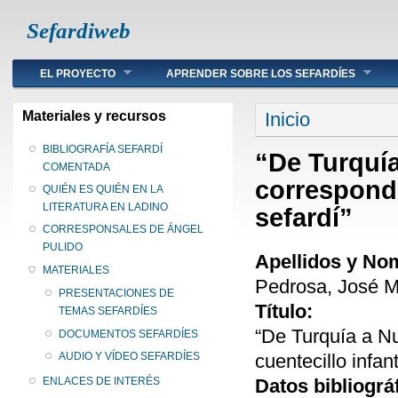
Sefardiweb
Main menu
EL PROYECTO
APRENDER SOBRE LOS SEFARDÍES
Se encuentra ust
Materiales y recursos
Inicio
BIBLIOGRAFÍA SEFARDÍ
“De Turquía
COMENTADA
corresponde
QUIÉN ES QUIÉN EN LA
LITERATURA EN LADINO
sefardí”
CORRESPONSALES DE ÁNGEL
PULIDO
Apellidos y No
MATERIALES
Pedrosa, José 
PRESENTACIONES DE
Título:
TEMAS SEFARDÍES
“De Turquía a N
DOCUMENTOS SEFARDÍES
cuentecillo infant
AUDIO Y VÍDEO SEFARDÍES
Datos bibliográ
ENLACES DE INTERÉS