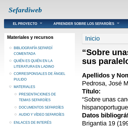
Sefardiweb
Main menu
EL PROYECTO
APRENDER SOBRE LOS SEFARDÍES
Se encuentra ust
Materiales y recursos
Inicio
BIBLIOGRAFÍA SEFARDÍ
“Sobre unas
COMENTADA
sus parale
QUIÉN ES QUIÉN EN LA
LITERATURA EN LADINO
Apellidos y No
CORRESPONSALES DE ÁNGEL
PULIDO
Pedrosa, José M
MATERIALES
Título:
PRESENTACIONES DE
“Sobre unas canc
TEMAS SEFARDÍES
hispanoportugue
DOCUMENTOS SEFARDÍES
Datos bibliográ
AUDIO Y VÍDEO SEFARDÍES
Brigantia 19 (199
ENLACES DE INTERÉS