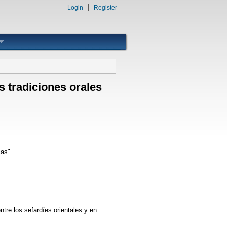
Login
Register
s tradiciones orales
cas"
tre los sefardíes orientales y en