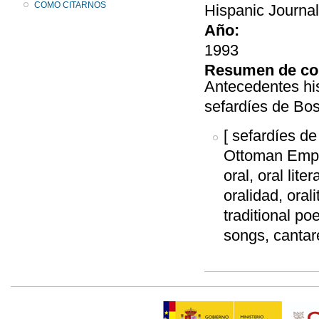
COMO CITARNOS
Hispanic Journal
Año:
1993
Resumen de co
Antecedentes hi
sefardíes de Bos
[ sefardíes d
Ottoman Empir
oral, oral liter
oralidad, orali
traditional p
songs, cantar