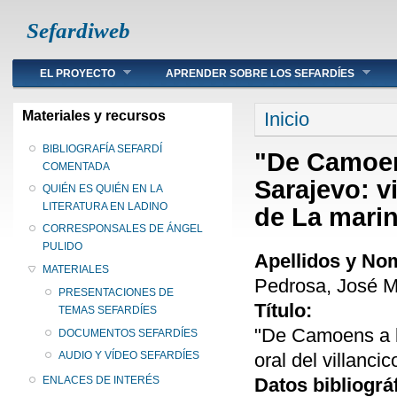
Sefardiweb
Main menu
EL PROYECTO
APRENDER SOBRE LOS SEFARDÍES
Se encuentra ust
Materiales y recursos
Inicio
BIBLIOGRAFÍA SEFARDÍ
"De Camoens
COMENTADA
Sarajevo: vi
QUIÉN ES QUIÉN EN LA
LITERATURA EN LADINO
de La mari
CORRESPONSALES DE ÁNGEL
PULIDO
Apellidos y No
MATERIALES
Pedrosa, José M
PRESENTACIONES DE
Título:
TEMAS SEFARDÍES
"De Camoens a la
DOCUMENTOS SEFARDÍES
oral del villanci
AUDIO Y VÍDEO SEFARDÍES
Datos bibliográ
ENLACES DE INTERÉS