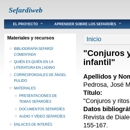
Sefardiweb
Main menu
EL PROYECTO
APRENDER SOBRE LOS SEFARDÍES
Se encuentra ust
Materiales y recursos
Inicio
BIBLIOGRAFÍA SEFARDÍ
"Conjuros y
COMENTADA
infantil"
QUIÉN ES QUIÉN EN LA
LITERATURA EN LADINO
Apellidos y No
CORRESPONSALES DE ÁNGEL
PULIDO
Pedrosa, José M
MATERIALES
Título:
PRESENTACIONES DE
"Conjuros y ritos
TEMAS SEFARDÍES
Datos bibliográ
DOCUMENTOS SEFARDÍES
Revista de Diale
AUDIO Y VÍDEO SEFARDÍES
155-167.
ENLACES DE INTERÉS