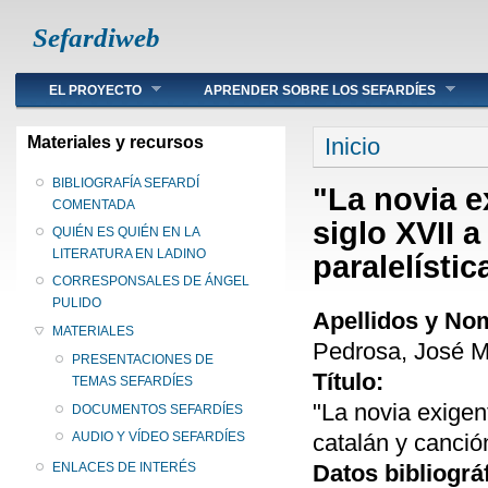
Sefardiweb
Main menu
EL PROYECTO
APRENDER SOBRE LOS SEFARDÍES
Se encuentra ust
Materiales y recursos
Inicio
BIBLIOGRAFÍA SEFARDÍ
"La novia e
COMENTADA
siglo XVII a
QUIÉN ES QUIÉN EN LA
LITERATURA EN LADINO
paralelístic
CORRESPONSALES DE ÁNGEL
PULIDO
Apellidos y No
MATERIALES
Pedrosa, José M
PRESENTACIONES DE
Título:
TEMAS SEFARDÍES
"La novia exigent
DOCUMENTOS SEFARDÍES
catalán y canción
AUDIO Y VÍDEO SEFARDÍES
Datos bibliográ
ENLACES DE INTERÉS