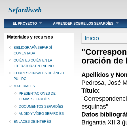
Sefardiweb
Main menu
EL PROYECTO
APRENDER SOBRE LOS SEFARDÍES
Se encuentra ust
Materiales y recursos
Inicio
BIBLIOGRAFÍA SEFARDÍ
"Correspond
COMENTADA
oración de 
QUIÉN ES QUIÉN EN LA
LITERATURA EN LADINO
Apellidos y No
CORRESPONSALES DE ÁNGEL
PULIDO
Pedrosa, José M
MATERIALES
Título:
PRESENTACIONES DE
"Correspondencia
TEMAS SEFARDÍES
esquinas"
DOCUMENTOS SEFARDÍES
Datos bibliográ
AUDIO Y VÍDEO SEFARDÍES
Brigantia XII.3 (
ENLACES DE INTERÉS