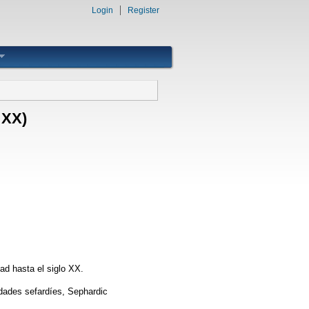
Login
Register
o XX)
dad hasta el siglo XX.
idades sefardíes, Sephardic