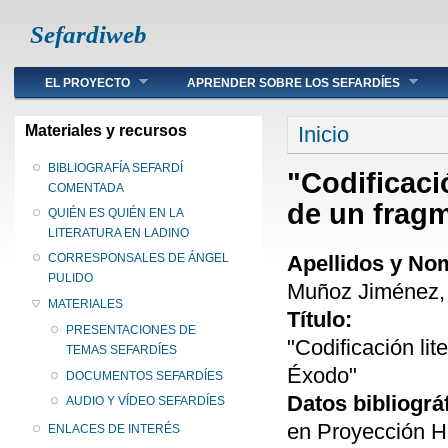
Sefardiweb
Main menu
EL PROYECTO
APRENDER SOBRE LOS SEFARDÍES
Se encuentra ust
Materiales y recursos
Inicio
BIBLIOGRAFÍA SEFARDÍ
"Codificació
COMENTADA
de un frag
QUIÉN ES QUIÉN EN LA
LITERATURA EN LADINO
Apellidos y No
CORRESPONSALES DE ÁNGEL
PULIDO
Muñoz Jiménez, 
MATERIALES
Título:
PRESENTACIONES DE
"Codificación lit
TEMAS SEFARDÍES
Éxodo"
DOCUMENTOS SEFARDÍES
Datos bibliográ
AUDIO Y VÍDEO SEFARDÍES
en Proyección Hi
ENLACES DE INTERÉS