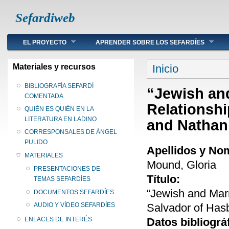
Sefardiweb
Main menu
EL PROYECTO
APRENDER SOBRE LOS SEFARDÍES
Se encuentra ust
Materiales y recursos
Inicio
BIBLIOGRAFÍA SEFARDÍ
“Jewish an
COMENTADA
Relationshi
QUIÉN ES QUIÉN EN LA
LITERATURA EN LADINO
and Nathan
CORRESPONSALES DE ÁNGEL
PULIDO
Apellidos y No
MATERIALES
Mound, Gloria
PRESENTACIONES DE
Título:
TEMAS SEFARDÍES
“Jewish and Marr
DOCUMENTOS SEFARDÍES
Salvador of Has
AUDIO Y VÍDEO SEFARDÍES
Datos bibliográ
ENLACES DE INTERÉS