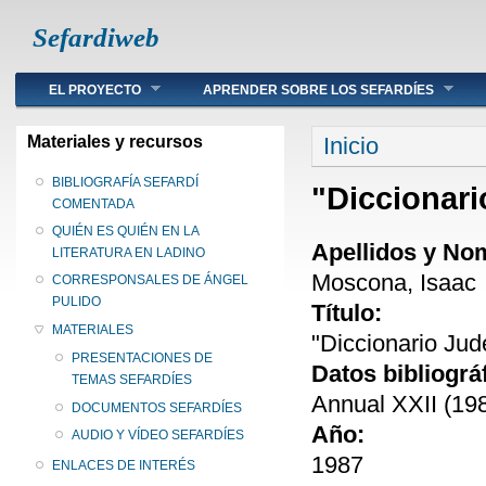
Sefardiweb
Main menu
EL PROYECTO
APRENDER SOBRE LOS SEFARDÍES
Se encuentra ust
Materiales y recursos
Inicio
BIBLIOGRAFÍA SEFARDÍ
"Diccionar
COMENTADA
QUIÉN ES QUIÉN EN LA
Apellidos y No
LITERATURA EN LADINO
Moscona, Isaac
CORRESPONSALES DE ÁNGEL
PULIDO
Título:
MATERIALES
"Diccionario Ju
PRESENTACIONES DE
Datos bibliográ
TEMAS SEFARDÍES
Annual XXII (198
DOCUMENTOS SEFARDÍES
Año:
AUDIO Y VÍDEO SEFARDÍES
1987
ENLACES DE INTERÉS