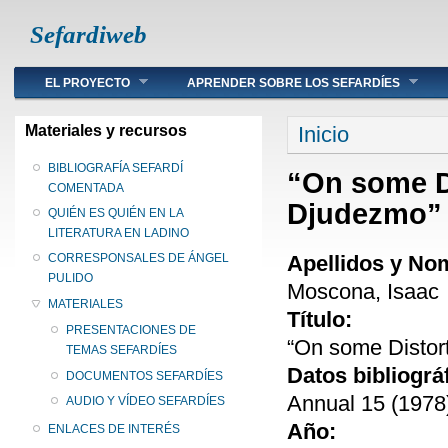
Sefardiweb
Main menu
EL PROYECTO
APRENDER SOBRE LOS SEFARDÍES
Se encuentra ust
Materiales y recursos
Inicio
BIBLIOGRAFÍA SEFARDÍ
“On some D
COMENTADA
Djudezmo”
QUIÉN ES QUIÉN EN LA
LITERATURA EN LADINO
Apellidos y No
CORRESPONSALES DE ÁNGEL
PULIDO
Moscona, Isaac
MATERIALES
Título:
PRESENTACIONES DE
“On some Distor
TEMAS SEFARDÍES
Datos bibliográ
DOCUMENTOS SEFARDÍES
Annual 15 (1978)
AUDIO Y VÍDEO SEFARDÍES
Año:
ENLACES DE INTERÉS