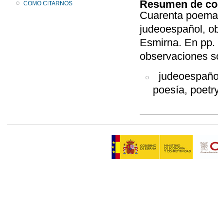
Resumen de co
COMO CITARNOS
Cuarenta poemas
judeoespañol, ob
Esmirna. En pp. 
observaciones so
judeoespañol, 
poesía, poetry