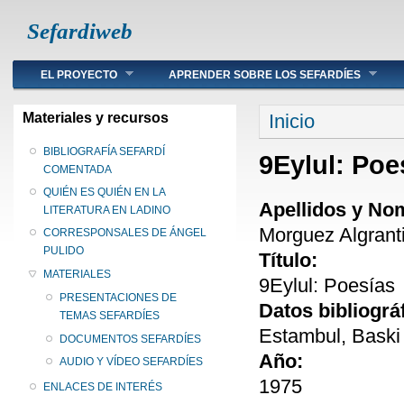
Sefardiweb
Main menu
EL PROYECTO
APRENDER SOBRE LOS SEFARDÍES
Se encuentra ust
Materiales y recursos
Inicio
BIBLIOGRAFÍA SEFARDÍ
9Eylul: Poe
COMENTADA
QUIÉN ES QUIÉN EN LA
Apellidos y No
LITERATURA EN LADINO
Morguez Algranti
CORRESPONSALES DE ÁNGEL
PULIDO
Título:
MATERIALES
9Eylul: Poesías
PRESENTACIONES DE
Datos bibliográ
TEMAS SEFARDÍES
Estambul, Baski 
DOCUMENTOS SEFARDÍES
Año:
AUDIO Y VÍDEO SEFARDÍES
1975
ENLACES DE INTERÉS