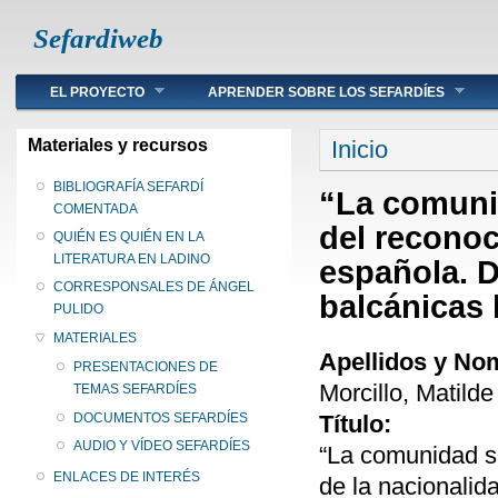
Sefardiweb
Main menu
EL PROYECTO
APRENDER SOBRE LOS SEFARDÍES
Se encuentra ust
Materiales y recursos
Inicio
BIBLIOGRAFÍA SEFARDÍ
“La comunid
COMENTADA
del reconoc
QUIÉN ES QUIÉN EN LA
LITERATURA EN LADINO
española. D
CORRESPONSALES DE ÁNGEL
balcánicas
PULIDO
MATERIALES
Apellidos y No
PRESENTACIONES DE
Morcillo, Matilde
TEMAS SEFARDÍES
Título:
DOCUMENTOS SEFARDÍES
AUDIO Y VÍDEO SEFARDÍES
“La comunidad se
ENLACES DE INTERÉS
de la nacionalid