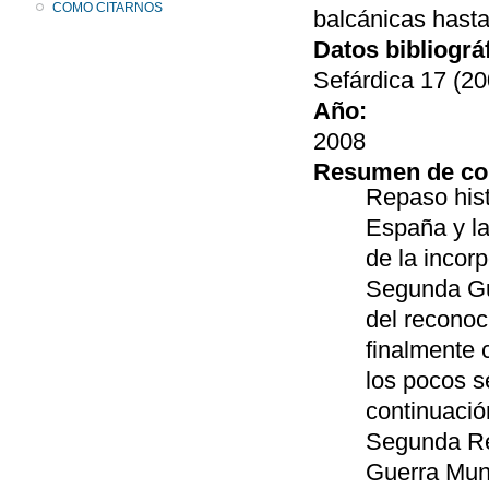
COMO CITARNOS
balcánicas hast
Datos bibliográ
Sefárdica 17 (20
Año:
2008
Resumen de co
Repaso hist
España y la
de la incorp
Segunda Gue
del reconoc
finalmente 
los pocos s
continuació
Segunda Rep
Guerra Mun