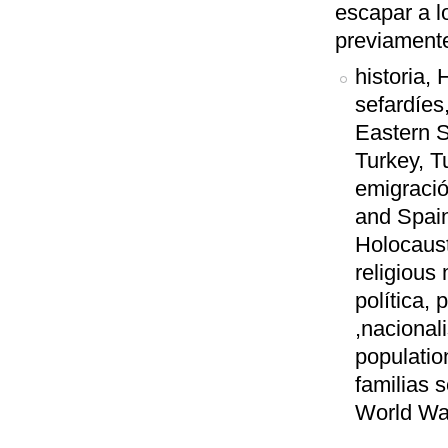
escapar a l
previamente
historia,
sefardíes
Eastern 
Turkey, T
emigració
and Spain
Holocaust
religious 
política,
,nacional
populatio
familias 
World War