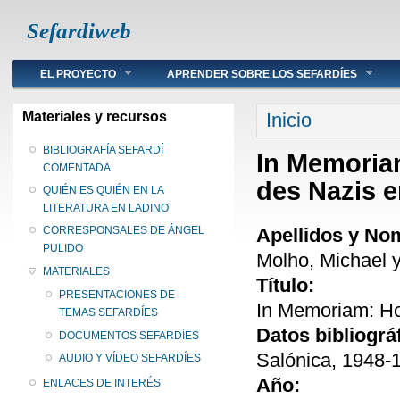
Sefardiweb
Main menu
EL PROYECTO
APRENDER SOBRE LOS SEFARDÍES
Se encuentra ust
Materiales y recursos
Inicio
BIBLIOGRAFÍA SEFARDÍ
In Memoria
COMENTADA
des Nazis 
QUIÉN ES QUIÉN EN LA
LITERATURA EN LADINO
Apellidos y No
CORRESPONSALES DE ÁNGEL
PULIDO
Molho, Michael
MATERIALES
Título:
PRESENTACIONES DE
In Memoriam: Ho
TEMAS SEFARDÍES
Datos bibliográ
DOCUMENTOS SEFARDÍES
Salónica, 1948-
AUDIO Y VÍDEO SEFARDÍES
Año:
ENLACES DE INTERÉS