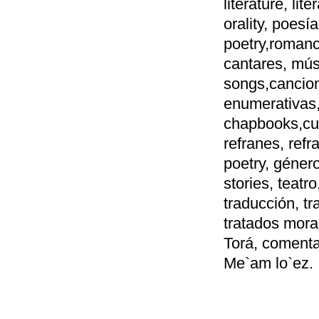
literature, lit
orality, poesía
poetry,romanc
cantares, mús
songs,cancio
enumerativas,
chapbooks,cuen
refranes, refr
poetry, género
stories, teatr
traducción, tr
tratados moral
Torá, comenta
Me`am lo`ez.