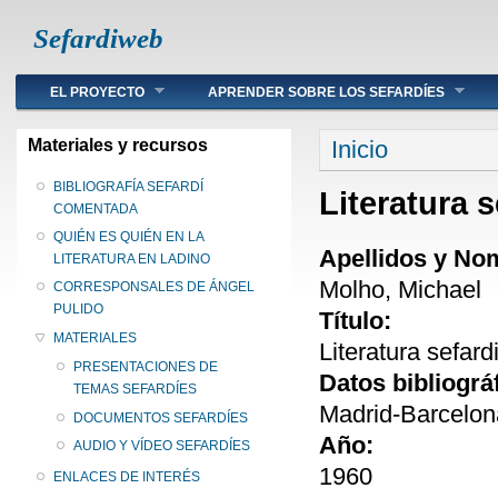
Sefardiweb
Main menu
EL PROYECTO
APRENDER SOBRE LOS SEFARDÍES
Se encuentra ust
Materiales y recursos
Inicio
BIBLIOGRAFÍA SEFARDÍ
Literatura s
COMENTADA
QUIÉN ES QUIÉN EN LA
Apellidos y No
LITERATURA EN LADINO
Molho, Michael
CORRESPONSALES DE ÁNGEL
PULIDO
Título:
MATERIALES
Literatura sefard
PRESENTACIONES DE
Datos bibliográ
TEMAS SEFARDÍES
Madrid-Barcelon
DOCUMENTOS SEFARDÍES
Año:
AUDIO Y VÍDEO SEFARDÍES
1960
ENLACES DE INTERÉS