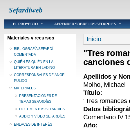
Sefardiweb
Main menu
EL PROYECTO
APRENDER SOBRE LOS SEFARDÍES
Se encuentra ust
Materiales y recursos
Inicio
BIBLIOGRAFÍA SEFARDÍ
"Tres roman
COMENTADA
canciones 
QUIÉN ES QUIÉN EN LA
LITERATURA EN LADINO
Apellidos y No
CORRESPONSALES DE ÁNGEL
PULIDO
Molho, Michael
MATERIALES
Título:
PRESENTACIONES DE
"Tres romances 
TEMAS SEFARDÍES
Datos bibliográ
DOCUMENTOS SEFARDÍES
Comentario IV.15 
AUDIO Y VÍDEO SEFARDÍES
Año:
ENLACES DE INTERÉS