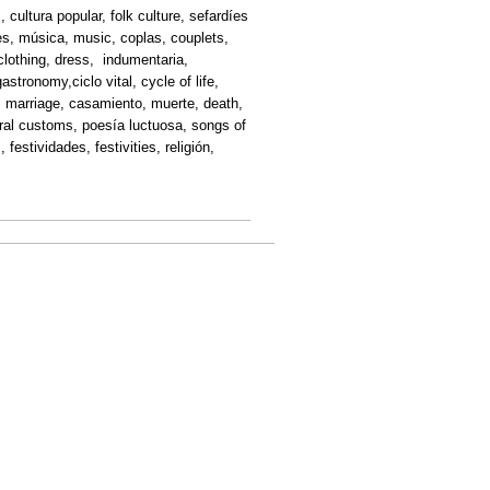
 cultura popular, folk culture, sefardíes
s, música, music, coplas, couplets,
 clothing, dress, indumentaria,
tronomy,ciclo vital, cycle of life,
o, marriage, casamiento, muerte, death,
eral customs, poesía luctuosa, songs of
estividades, festivities, religión,