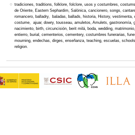
tradiciones, traditions, folklore, folclore, usos y costumbres, costums,
de Oriente, Eastern Sephardim, Salónica, cancionero, songs, cantare
romancero, balladry, baladas, ballads, historia, History, vestimenta,
costume, ajuar, dowry, tousseau, amuletos, Amulets, gastronomía, gas
nacimiento, birth, circuncisión, berit milá, boda, wedding, matrimoni
entierro, burial, cementerios, cementery, costumbres funerarias, fun
mourning, endechas, dirges, enseñanza, teaching, escuelas, schools, f
religion.