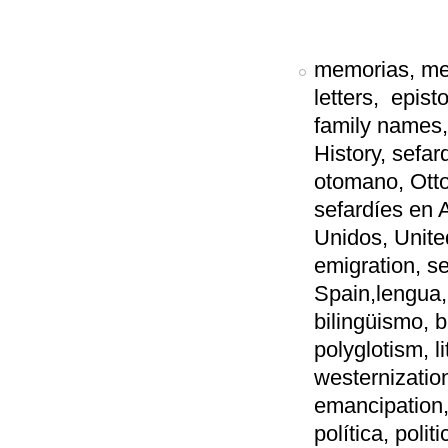
memorias, mem
letters, epist
family names, 
History, sefa
otomano, Otto
sefardíes en 
Unidos, Unite
emigration, s
Spain,lengua,
bilingüismo, b
polyglotism, l
westernizatio
emancipation, 
política, poli