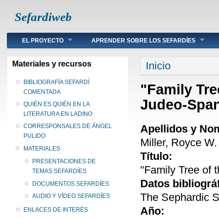
Sefardiweb
Main menu
EL PROYECTO
APRENDER SOBRE LOS SEFARDÍES
Se encuentra ust
Materiales y recursos
Inicio
BIBLIOGRAFÍA SEFARDÍ
"Family Tre
COMENTADA
Judeo-Span
QUIÉN ES QUIÉN EN LA
LITERATURA EN LADINO
Apellidos y No
CORRESPONSALES DE ÁNGEL
PULIDO
Miller, Royce W.
MATERIALES
Título:
PRESENTACIONES DE
"Family Tree of 
TEMAS SEFARDÍES
Datos bibliográ
DOCUMENTOS SEFARDÍES
The Sephardic Sc
AUDIO Y VÍDEO SEFARDÍES
Año:
ENLACES DE INTERÉS