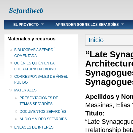
Sefardiweb
Main menu
EL PROYECTO
APRENDER SOBRE LOS SEFARDÍES
Se encuentra ust
Materiales y recursos
Inicio
BIBLIOGRAFÍA SEFARDÍ
“Late Syna
COMENTADA
Architectur
QUIÉN ES QUIÉN EN LA
LITERATURA EN LADINO
Synagogues
CORRESPONSALES DE ÁNGEL
Synagogue
PULIDO
MATERIALES
Apellidos y No
PRESENTACIONES DE
Messinas, Elias 
TEMAS SEFARDÍES
Título:
DOCUMENTOS SEFARDÍES
AUDIO Y VÍDEO SEFARDÍES
“Late Synagogues
ENLACES DE INTERÉS
Relationship be