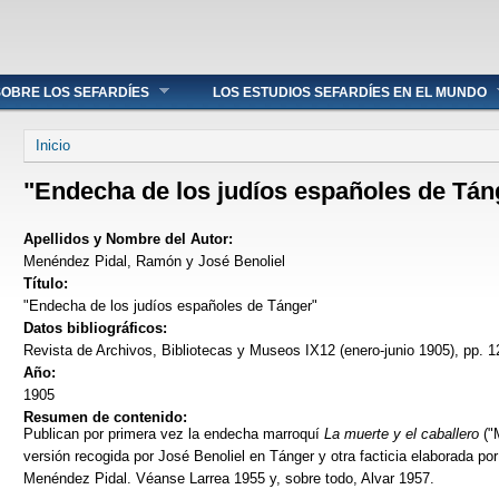
OBRE LOS SEFARDÍES
LOS ESTUDIOS SEFARDÍES EN EL MUNDO
Se encuentra usted aquí
Inicio
"Endecha de los judíos españoles de Tán
Apellidos y Nombre del Autor:
Menéndez Pidal, Ramón y José Benoliel
Título:
"Endecha de los judíos españoles de Tánger"
Datos bibliográficos:
Revista de Archivos, Bibliotecas y Museos IX12 (enero-junio 1905), pp. 1
Año:
1905
Resumen de contenido:
Publican por primera vez la endecha marroquí
La muerte y el caballero
("
versión recogida por José Benoliel en Tánger y otra facticia elaborada po
Menéndez Pidal. Véanse Larrea 1955 y, sobre todo, Alvar 1957.