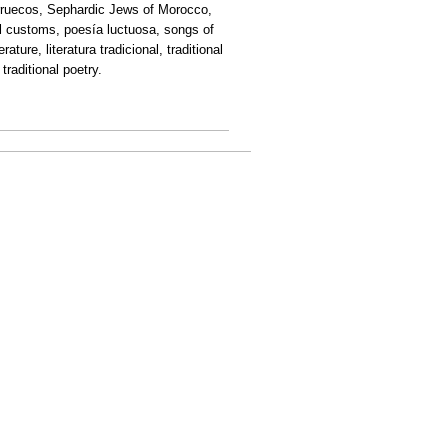
rruecos, Sephardic Jews of Morocco,
ral customs, poesía luctuosa, songs of
rature, literatura tradicional, traditional
 traditional poetry.