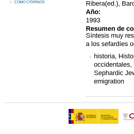
Ribera(ed.), Bar
COMO CITARNOS
Año:
1993
Resumen de co
Síntesis muy res
a los sefardíes 
historia, Histo
occidentales,
Sephardic Jew
emigration