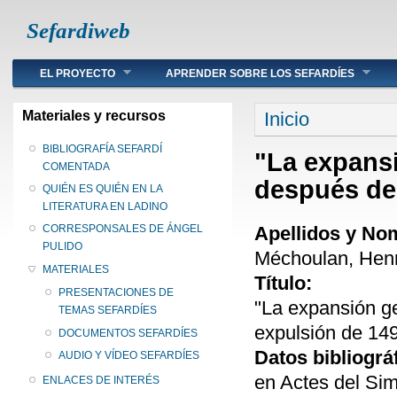
Sefardiweb
Main menu
EL PROYECTO
APRENDER SOBRE LOS SEFARDÍES
Se encuentra ust
Materiales y recursos
Inicio
BIBLIOGRAFÍA SEFARDÍ
"La expansi
COMENTADA
después de 
QUIÉN ES QUIÉN EN LA
LITERATURA EN LADINO
Apellidos y No
CORRESPONSALES DE ÁNGEL
PULIDO
Méchoulan, Hen
MATERIALES
Título:
PRESENTACIONES DE
"La expansión g
TEMAS SEFARDÍES
expulsión de 14
DOCUMENTOS SEFARDÍES
Datos bibliográ
AUDIO Y VÍDEO SEFARDÍES
en Actes del Sim
ENLACES DE INTERÉS