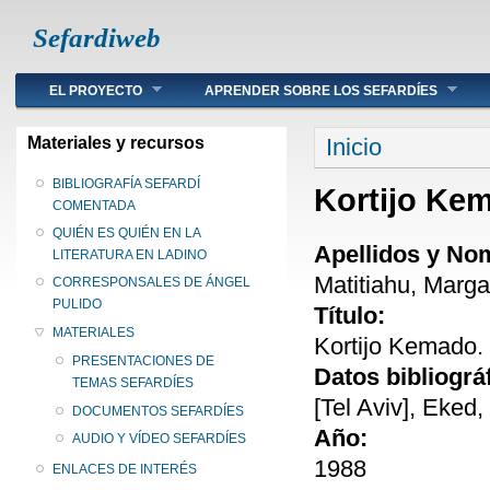
Sefardiweb
Main menu
EL PROYECTO
APRENDER SOBRE LOS SEFARDÍES
Se encuentra ust
Materiales y recursos
Inicio
BIBLIOGRAFÍA SEFARDÍ
Kortijo Ke
COMENTADA
QUIÉN ES QUIÉN EN LA
Apellidos y No
LITERATURA EN LADINO
Matitiahu, Margal
CORRESPONSALES DE ÁNGEL
PULIDO
Título:
MATERIALES
Kortijo Kemado.
PRESENTACIONES DE
Datos bibliográ
TEMAS SEFARDÍES
[Tel Aviv], Eked,
DOCUMENTOS SEFARDÍES
Año:
AUDIO Y VÍDEO SEFARDÍES
1988
ENLACES DE INTERÉS