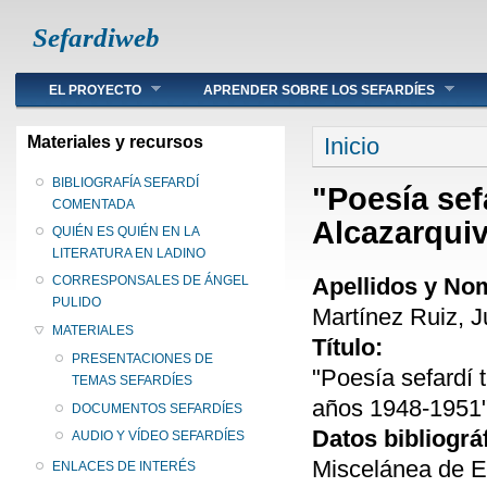
Sefardiweb
Main menu
EL PROYECTO
APRENDER SOBRE LOS SEFARDÍES
Se encuentra ust
Materiales y recursos
Inicio
BIBLIOGRAFÍA SEFARDÍ
"Poesía sefa
COMENTADA
Alcazarquiv
QUIÉN ES QUIÉN EN LA
LITERATURA EN LADINO
Apellidos y No
CORRESPONSALES DE ÁNGEL
PULIDO
Martínez Ruiz, 
MATERIALES
Título:
PRESENTACIONES DE
"Poesía sefardí t
TEMAS SEFARDÍES
años 1948-1951
DOCUMENTOS SEFARDÍES
Datos bibliográ
AUDIO Y VÍDEO SEFARDÍES
Miscelánea de E
ENLACES DE INTERÉS