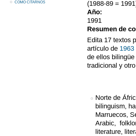
(1988-89 = 1991)
COMO CITARNOS
Año:
1991
Resumen de co
Edita 17 textos 
artículo de
1963
de ellos bilingü
tradicional y ot
Norte de Áfri
bilinguism, ha
Marruecos, S
Arabic, folklor
literature, lit